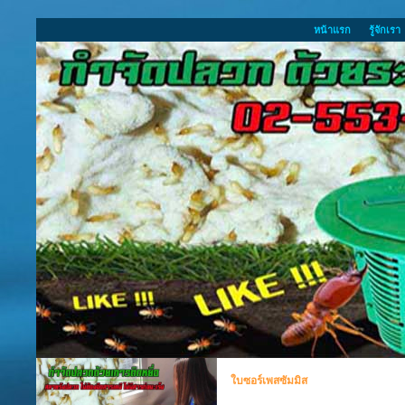
หน้าแรก
รู้จักเรา
ใบซอร์เพสซัมมิส